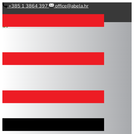
Skip
​ +385 1 3864 397
office@abela.hr
to
content