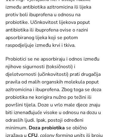
između antibiotika azitromicina ili lijeka
protiv boli ibuprofena u odnosu na
probiotike. Učinkovitost lijekova poput
antibiotika ili ibuprofena ovise o razini
apsorbiranog lijeka koji se potom
raspodjeljuje između krvi i tkiva.
Probiotici se ne apsorbiraju i odnos između
njihove sigurnosti (toksičnosti) i
djelotvornosti (učinkovitosti) prati drugačija
pravila od malih organskih molekula poput
azitromicina i ibuprofena. Zbog toga se doza
probiotika ne korigira nužno po težini ili
površini tijela. Doze u vrlo male djece znaju
biti iznenađujuće visoke u odnosu na dozu u
odraslih ljudi. Ipak, postoji određeni
minimum.
Doza probiotika
se obično
izražava u
CFU
,
colony forming units
ili broju