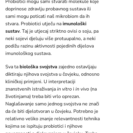
Probiotici mogu sami stvarati molekule koje
doprinose zdravlju probavnog sustava ili
sami mogu poticati naš mikrobiom da ih
stvara. Probiotici utječu na
imunološki
sustav
. Taj je utjecaj striktno ovisi o soju, pa
neki sojevi djeluju više protuupalno, a neki
podižu razinu aktivnosti pojedinih dijelova
imunološkog sustava.
Sva ta
biološka svojstva
zajedno ostavljaju
diktiraju njihova svojstva u čovjeku, odnosno
kliničkoj primjeni. U interpretaciji
znanstvenih istraživanja
in vitro
i
in vivo
(na
životinjama) treba biti vrlo oprezan.
Naglašavanje samo jednog svojstva ne znači
da će biti djelotvoran u čovjeku. Potrebno je
relativno veliko znanje relevantnosti tehnika
kojima se ispituju probiotici i njihove