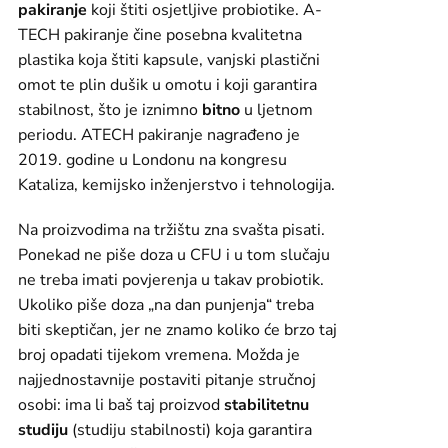
pakiranje
koji štiti osjetljive probiotike. A-
TECH pakiranje čine posebna kvalitetna
plastika koja štiti kapsule, vanjski plastični
omot te plin dušik u omotu i koji garantira
stabilnost, što je iznimno
bitno
u ljetnom
periodu. ATECH pakiranje nagrađeno je
2019. godine u Londonu na kongresu
Kataliza, kemijsko inženjerstvo i tehnologija.
Na proizvodima na tržištu zna svašta pisati.
Ponekad ne piše doza u CFU i u tom slučaju
ne treba imati povjerenja u takav probiotik.
Ukoliko piše doza „na dan punjenja“ treba
biti skeptičan, jer ne znamo koliko će brzo taj
broj opadati tijekom vremena. Možda je
najjednostavnije postaviti pitanje stručnoj
osobi: ima li baš taj proizvod
stabilitetnu
studiju
(studiju stabilnosti) koja garantira