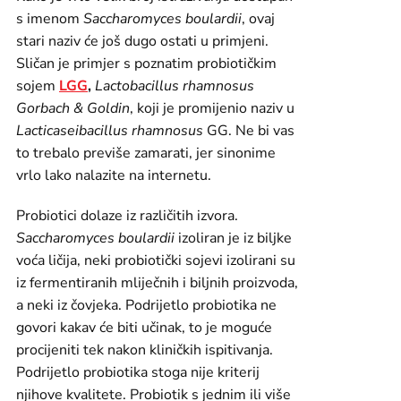
s imenom
Saccharomyces boulardii
, ovaj
stari naziv će još dugo ostati u primjeni.
Sličan je primjer s poznatim probiotičkim
sojem
LGG
,
Lactobacillus rhamnosus
Gorbach & Goldin
, koji je promijenio naziv u
Lacticaseibacillus rhamnosus
GG. Ne bi vas
to trebalo previše zamarati, jer sinonime
vrlo lako nalazite na internetu.
Probiotici dolaze iz različitih izvora.
Saccharomyces boulardii
izoliran je iz biljke
voća ličija, neki probiotički sojevi izolirani su
iz fermentiranih mliječnih i biljnih proizvoda,
a neki iz čovjeka. Podrijetlo probiotika ne
govori kakav će biti učinak, to je moguće
procijeniti tek nakon kliničkih ispitivanja.
Podrijetlo probiotika stoga nije kriterij
njihove kvalitete. Probiotik s jednim ili više