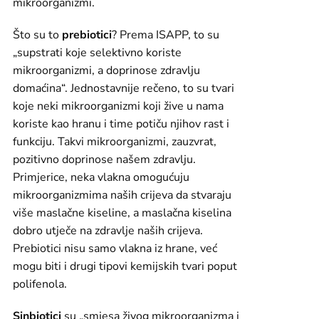
mikroorganizmi.
Što su to
prebiotici
? Prema ISAPP, to su
„supstrati koje selektivno koriste
mikroorganizmi, a doprinose zdravlju
domaćina“. Jednostavnije rečeno, to su tvari
koje neki mikroorganizmi koji žive u nama
koriste kao hranu i time potiču njihov rast i
funkciju. Takvi mikroorganizmi, zauzvrat,
pozitivno doprinose našem zdravlju.
Primjerice, neka vlakna omogućuju
mikroorganizmima naših crijeva da stvaraju
više maslačne kiseline, a maslačna kiselina
dobro utječe na zdravlje naših crijeva.
Prebiotici nisu samo vlakna iz hrane, već
mogu biti i drugi tipovi kemijskih tvari poput
polifenola.
Sinbiotici
su „smjesa živog mikroorganizma i