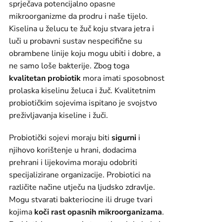
sprječava potencijalno opasne
mikroorganizme da prodru i naše tijelo.
Kiselina u želucu te žuč koju stvara jetra i
luči u probavni sustav nespecifične su
obrambene linije koju mogu ubiti i dobre, a
ne samo loše bakterije. Zbog toga
kvalitetan probiotik
mora imati sposobnost
prolaska kiselinu želuca i žuč. Kvalitetnim
probiotičkim sojevima ispitano je svojstvo
preživljavanja kiseline i žuči.
Probiotički sojevi moraju biti
sigurni
i
njihovo korištenje u hrani, dodacima
prehrani i lijekovima moraju odobriti
specijalizirane organizacije. Probiotici na
različite načine utječu na ljudsko zdravlje.
Mogu stvarati bakteriocine ili druge tvari
kojima
koči rast opasnih mikroorganizama
.