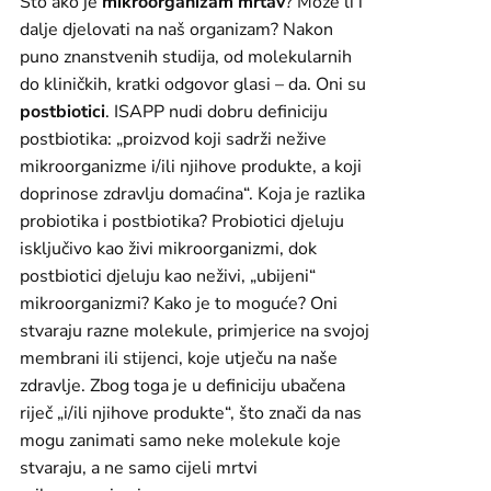
Što ako je
mikroorganizam mrtav
? Može li i
dalje djelovati na naš organizam? Nakon
puno znanstvenih studija, od molekularnih
do kliničkih, kratki odgovor glasi – da. Oni su
postbiotici
. ISAPP nudi dobru definiciju
postbiotika: „proizvod koji sadrži nežive
mikroorganizme i/ili njihove produkte, a koji
doprinose zdravlju domaćina“. Koja je razlika
probiotika i postbiotika? Probiotici djeluju
isključivo kao živi mikroorganizmi, dok
postbiotici djeluju kao neživi, „ubijeni“
mikroorganizmi? Kako je to moguće? Oni
stvaraju razne molekule, primjerice na svojoj
membrani ili stijenci, koje utječu na naše
zdravlje. Zbog toga je u definiciju ubačena
riječ „i/ili njihove produkte“, što znači da nas
mogu zanimati samo neke molekule koje
stvaraju, a ne samo cijeli mrtvi