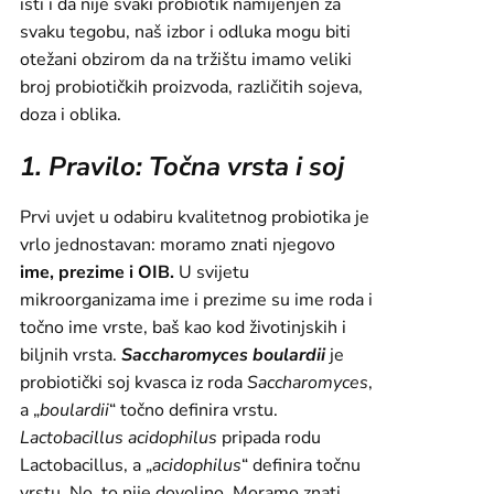
isti i da nije svaki probiotik namijenjen za
svaku tegobu, naš izbor i odluka mogu biti
otežani obzirom da na tržištu imamo veliki
broj probiotičkih proizvoda, različitih sojeva,
doza i oblika.
1. Pravilo: Točna vrsta i soj
Prvi uvjet u odabiru kvalitetnog probiotika je
vrlo jednostavan: moramo znati njegovo
ime, prezime i OIB.
U svijetu
mikroorganizama ime i prezime su ime roda i
točno ime vrste, baš kao kod životinjskih i
biljnih vrsta.
Saccharomyces boulardii
je
probiotički soj kvasca iz roda
Saccharomyces
,
a „
boulardii
“ točno definira vrstu.
Lactobacillus acidophilus
pripada rodu
Lactobacillus, a „
acidophilus
“ definira točnu
vrstu. No, to nije dovoljno. Moramo znati