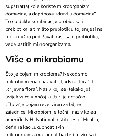
supstrat(a) koje koriste mikroorganizmi
domaćina, a doprinose zdravlju domaćina“.
To su dakle kombinacije probiotika i
prebiotika, s tim što prebiotik u toj smjesi ne
mora nužno podržavati rast sam probiotika,
već vlastitih mikroorganizama.
Više o mikrobiomu
Što je pojam mikrobioma? Nekoć smo
mikrobiom znali nazivati „ljudska flora“ ili
„crijevna flora“. Naziv koji se itekako još
uvijek vuče u općoj kulturi je netočan.
„Flora“je pojam rezerviran za biljne
zajednice. Mikrobiom je točniji naziv kojeg
američki NIH, National Institutes of Health,
definira kao „ukupnost svih
mikroorganizama, poput bakterija, virusa i