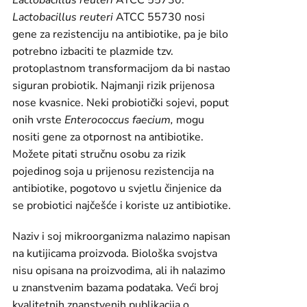
Lactobacillus reuteri
ATCC 55730.
Lactobacillus reuteri
ATCC 55730 nosi
gene za rezistenciju na antibiotike, pa je bilo
potrebno izbaciti te plazmide tzv.
protoplastnom transformacijom da bi nastao
siguran probiotik. Najmanji rizik prijenosa
nose kvasnice. Neki probiotički sojevi, poput
onih vrste
Enterococcus faecium,
mogu
nositi gene za otpornost na antibiotike.
Možete pitati stručnu osobu za rizik
pojedinog soja u prijenosu rezistencija na
antibiotike, pogotovo u svjetlu činjenice da
se probiotici najčešće i koriste uz antibiotike.
Naziv i soj mikroorganizma nalazimo napisan
na kutijicama proizvoda. Biološka svojstva
nisu opisana na proizvodima, ali ih nalazimo
u znanstvenim bazama podataka. Veći broj
kvalitetnih znanstvenih publikacija o