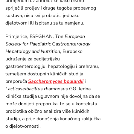
primjenom uz antibiotike kako bismo
spriječili proljev i druge tegobe probavnog
sustava, nisu svi probiotici jednako
djelotvorni ili ispitanu za tu namjenu.
Primjerice, ESPGHAN,
The European
Society for Paediatric Gastroenterology
Hepatology and Nutrition
, Europsko
udruženje za pedijatrijsku
gastroenterologiju, hepatologiju i prehranu,
temeljem dostupnih kliničkih studija
preporuča
Saccharomyces boulardii
i
Lacticaseibacillus rhamnosus
GG. Jedna
klinička studija uglavnom nije dovoljna da se
može donijeti preporuka, te se u kontekstu
probiotika obično analizira više kliničkih
studija, a prije donošenja konačnog zaključka
o djelotvornosti.