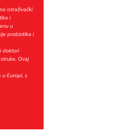
no istraživački
ika i
jenu u
je probiotika i
i doktori
 struke. Ovaj
a u Europi, s