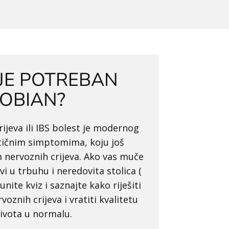
I JE POTREBAN
LOBIAN?
rijeva ili IBS bolest je modernog
tičnim simptomima, koju još
nervoznih crijeva. Ako vas muče
vi u trbuhu i neredovita stolica (
punite kviz i saznajte kako riješiti
oznih crijeva i vratiti kvalitetu
ivota u normalu.