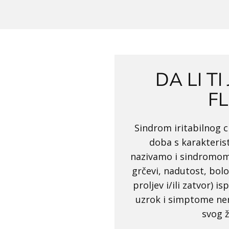
DA LI T
F
Sindrom iritabilnog c
doba s karakteris
nazivamo i sindromom 
grčevi, nadutost, bolo
proljev i/ili zatvor) is
uzrok i simptome nerv
svog ž