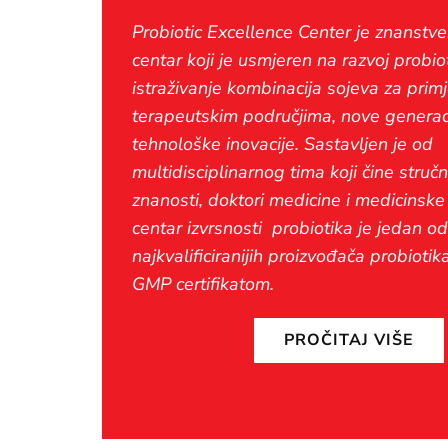
Probiotic Excellence Center je znanstve
centar koji je usmjeren na razvoj probiot
istraživanje kombinacija sojeva za prim
terapeutskim područjima, nove generaci
tehnološke inovacije. Sastavljen je od
multidisciplinarnog tima koji čine stručn
znanosti, doktori medicine i medicinske
centar izvrsnosti probiotika je jedan od
najkvalificiranijih proizvođača probiotik
GMP certifikatom.
PROČITAJ VIŠE