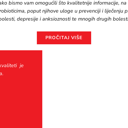
Kako bismo vam omogućili što kvalitetnije informacije, n
obioticima, poput njihove uloge u prevenciji i liječenju
bolesti, depresije i anksioznosti te mnogih drugih bolesti
PROČITAJ VIŠE
valiteti je
a.