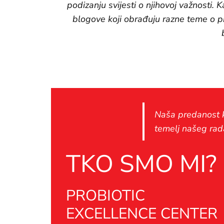
podizanju svijesti o njihovoj važnosti. 
blogove koji obrađuju razne teme o pr
Naša predanost k
temelj našeg rad
TKO SMO MI?
PROBIOTIC
EXCELLENCE CENTER