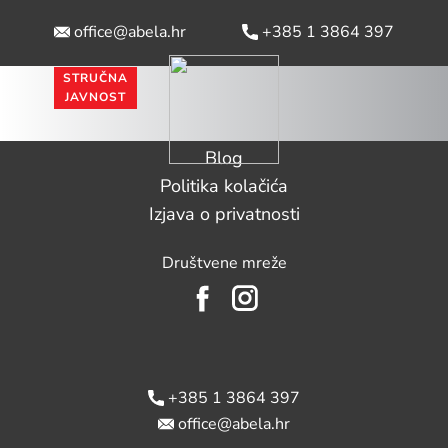
office@abela.hr
​ +385 1 3864 397
STRUČNA
PROIZVODI
PROBIOTIC EXCELLENCE CENTER
JAVNOST
Naslovna
Probiotic Excellence Center
Blog
Politika kolačića
Izjava o privatnosti
Društvene mreže
​ +385 1 3864 397
office@abela.hr