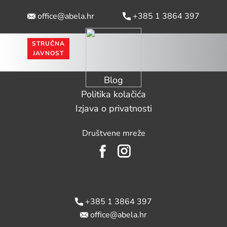
office@abela.hr
​ +385 1 3864 397
STRUČNA
Naslovna
PROIZVODI
PROBIOTIC EXCELLENCE CENTER
JAVNOST
Probiotic Excellence Center
Blog
Politika kolačića
Izjava o privatnosti
Društvene mreže
​ +385 1 3864 397
office@abela.hr