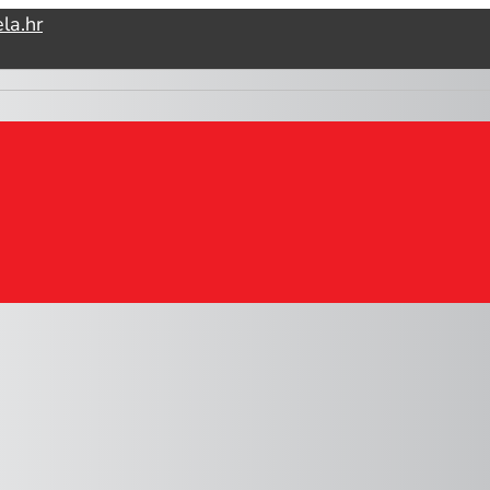
la.hr