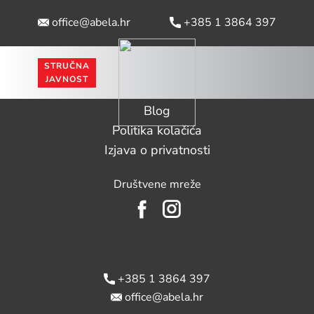
office@abela.hr
​ +385 1 3864 397
STRUČNA
Naslovna
PROIZVODI
PROBIOTIC EXCELLENCE CENTER
JAVNOST
Probiotic Excellence Center
Blog
Politika kolačića
Izjava o privatnosti
Društvene mreže
​ +385 1 3864 397
office@abela.hr