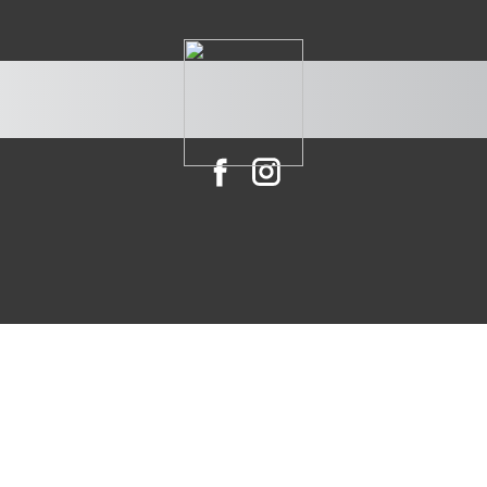
Društvene mreže
PROIZVODI
PROB