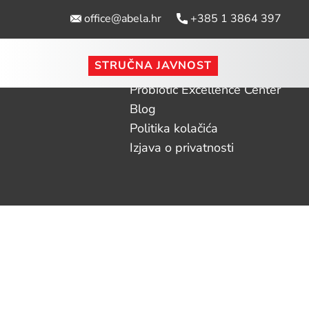
office@abela.hr
​ +385 1 3864 397
STRUČNA JAVNOST
Naslovna
Probiotic Excellence Center
Blog
Politika kolačića
Izjava o privatnosti