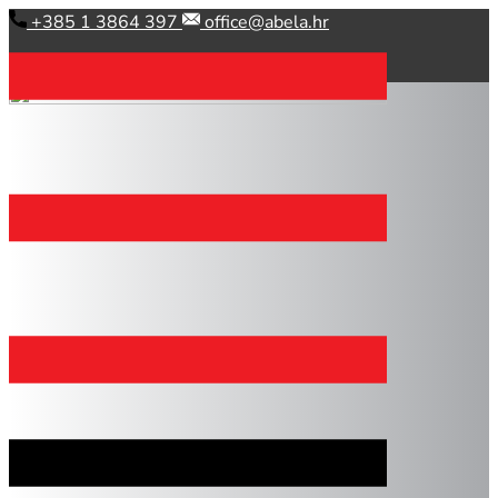
Skip
​ +385 1 3864 397
office@abela.hr
to
content