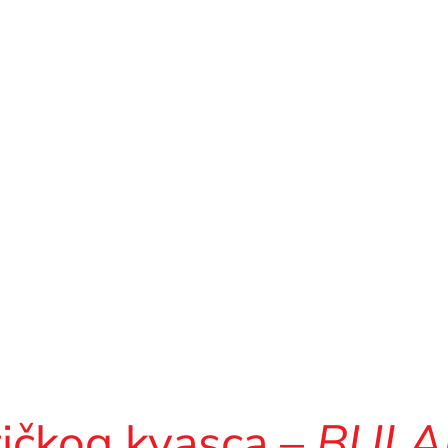
ičkog kvasca –
BULA